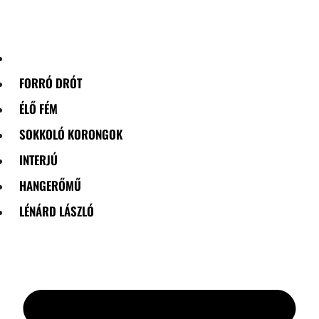
Skip
to
content
FORRÓ DRÓT
ÉLŐ FÉM
SOKKOLÓ KORONGOK
INTERJÚ
HANGERŐMŰ
LÉNÁRD LÁSZLÓ