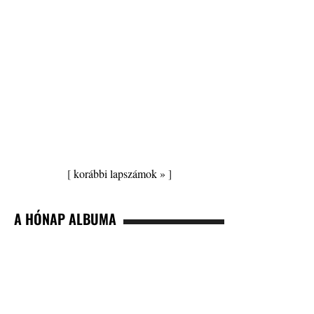
[
korábbi lapszámok »
]
A HÓNAP ALBUMA