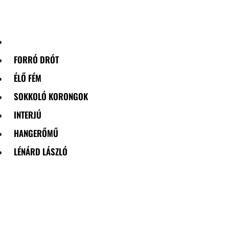
Skip
to
content
FORRÓ DRÓT
ÉLŐ FÉM
SOKKOLÓ KORONGOK
INTERJÚ
HANGERŐMŰ
LÉNÁRD LÁSZLÓ