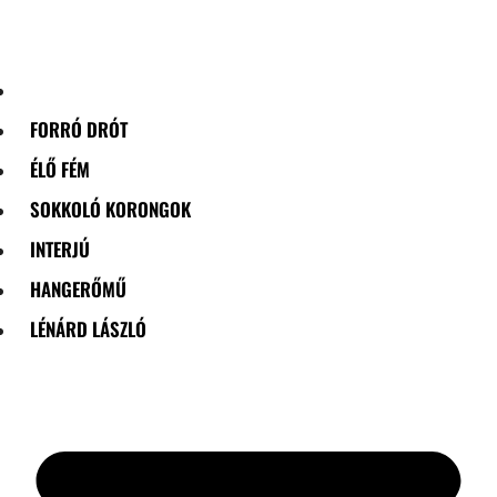
Skip
to
content
FORRÓ DRÓT
ÉLŐ FÉM
SOKKOLÓ KORONGOK
INTERJÚ
HANGERŐMŰ
LÉNÁRD LÁSZLÓ