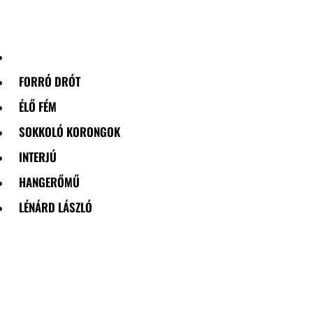
Skip
to
content
FORRÓ DRÓT
ÉLŐ FÉM
SOKKOLÓ KORONGOK
INTERJÚ
HANGERŐMŰ
LÉNÁRD LÁSZLÓ