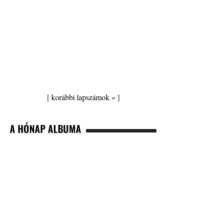
[
korábbi lapszámok »
]
A HÓNAP ALBUMA