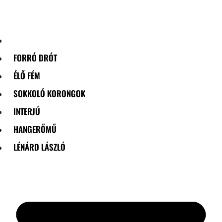
Skip
to
content
FORRÓ DRÓT
ÉLŐ FÉM
SOKKOLÓ KORONGOK
INTERJÚ
HANGERŐMŰ
LÉNÁRD LÁSZLÓ