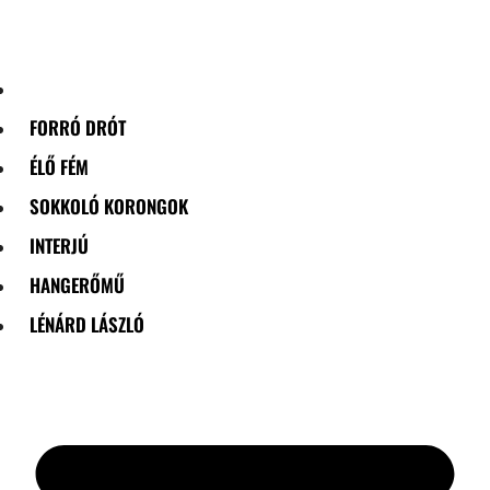
Skip
to
content
FORRÓ DRÓT
ÉLŐ FÉM
SOKKOLÓ KORONGOK
INTERJÚ
HANGERŐMŰ
LÉNÁRD LÁSZLÓ