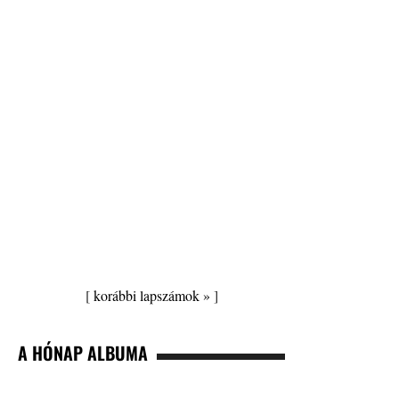
[
korábbi lapszámok »
]
A HÓNAP ALBUMA