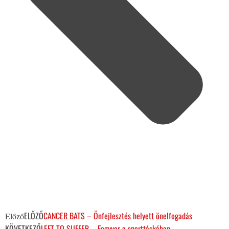
ELŐZŐ
CANCER BATS – Önfejlesztés helyett önelfogadás
Előző
KÖVETKEZŐ
LEFT TO SUFFER – Fegyver a sporttáskában