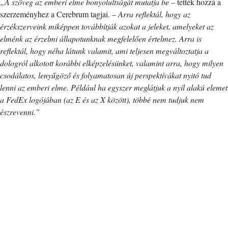
„A szöveg az emberi elme bonyolultságát mutatja be
– tették hozzá a
szerzeményhez a Cerebrum tagjai. –
Arra reflektál, hogy az
érzékszerveink miképpen továbbítják azokat a jeleket, amelyeket az
elménk az érzelmi állapotunknak megfelelően értelmez. Arra is
reflektál, hogy néha látunk valamit, ami teljesen megváltoztatja a
dologról alkotott korábbi elképzelésünket, valamint arra, hogy milyen
csodálatos, lenyűgöző és folyamatosan új perspektívákat nyitó tud
lenni az emberi elme. Például ha egyszer meglátjuk a nyíl alakú elemet
a FedEx logójában (az E és az X között), többé nem tudjuk nem
észrevenni.”