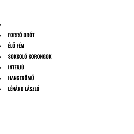
Skip
to
content
FORRÓ DRÓT
ÉLŐ FÉM
SOKKOLÓ KORONGOK
INTERJÚ
HANGERŐMŰ
LÉNÁRD LÁSZLÓ