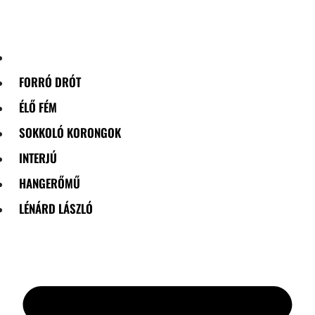
Skip
to
content
FORRÓ DRÓT
ÉLŐ FÉM
SOKKOLÓ KORONGOK
INTERJÚ
HANGERŐMŰ
LÉNÁRD LÁSZLÓ