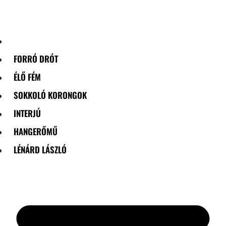
Skip
to
content
FORRÓ DRÓT
ÉLŐ FÉM
SOKKOLÓ KORONGOK
INTERJÚ
HANGERŐMŰ
LÉNÁRD LÁSZLÓ