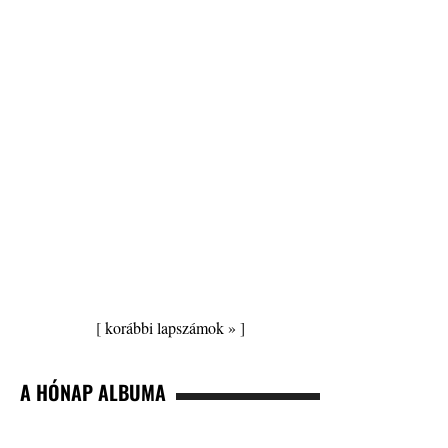
[
korábbi lapszámok »
]
A HÓNAP ALBUMA