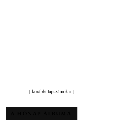
[
korábbi lapszámok »
]
A HÓNAP ALBUMA