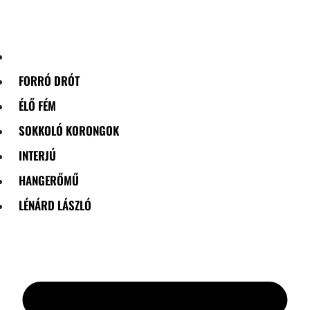
Skip
to
content
FORRÓ DRÓT
ÉLŐ FÉM
SOKKOLÓ KORONGOK
INTERJÚ
HANGERŐMŰ
LÉNÁRD LÁSZLÓ