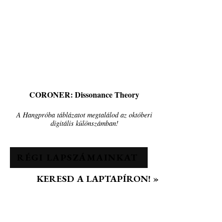
CORONER: Dissonance Theory
A Hangpróba táblázatot megtalálod az októberi
digitális különszámban!
RÉGI LAPSZÁMAINKAT
KERESD A LAPTAPÍRON! »