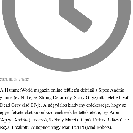
2021. 10. 29. / 17:32
A HammerWorld magazin online felületén debütál a Sipos András
gitáros (ex-Nuke, ex-Strong Deformity, Scary Guyz) által életre hívott
Dead Gray első EP-je. A négydalos kiadvány érdekessége, hogy az
egyes felvételeket különböző énekesek keltették életre, így Áron
’Apey’ András (Lazarvs), Székely Marci (Tulpa), Farkas Balázs (The
Royal Freakout, Autopilot) vagy Mári Peti Pt (Mad Robots).