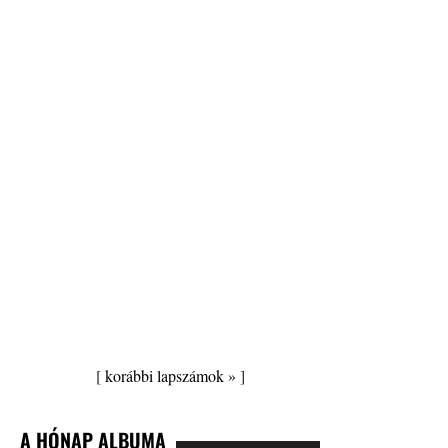
[
korábbi lapszámok »
]
A HÓNAP ALBUMA