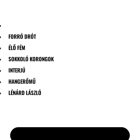
Skip
to
content
FORRÓ DRÓT
ÉLŐ FÉM
SOKKOLÓ KORONGOK
INTERJÚ
HANGERŐMŰ
LÉNÁRD LÁSZLÓ