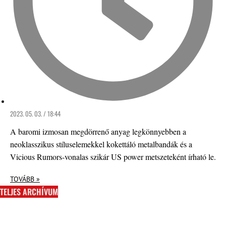
2023. 05. 03. / 18:44
A baromi izmosan megdörrenő anyag legkönnyebben a
neoklasszikus stíluselemekkel kokettáló metalbandák és a
Vicious Rumors-vonalas szikár US power metszeteként írható le.
TOVÁBB »
TELJES ARCHÍVUM