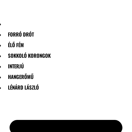
Skip
to
content
FORRÓ DRÓT
ÉLŐ FÉM
SOKKOLÓ KORONGOK
INTERJÚ
HANGERŐMŰ
LÉNÁRD LÁSZLÓ