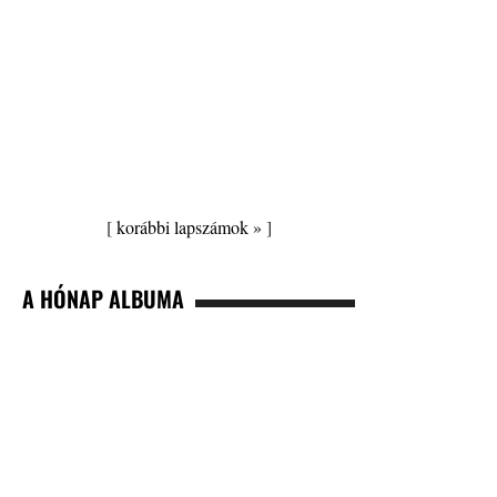
[
korábbi lapszámok »
]
A HÓNAP ALBUMA