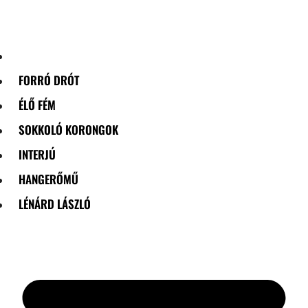
Skip
to
content
FORRÓ DRÓT
ÉLŐ FÉM
SOKKOLÓ KORONGOK
INTERJÚ
HANGERŐMŰ
LÉNÁRD LÁSZLÓ