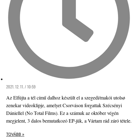
2021. 12. 11. / 10:59
Az Elfújta a tél című dalhoz készült el a szegedi/makói utolsø
zenekar videoklipje, amelyet Csorváson forgattak Szécsényi
Dániellel (No Total Films). Ez a számuk az október végén
megjelent, 3 dalos bemutatkozó EP-jük, a Vártam rád záró tétele.
TOVÁBB »