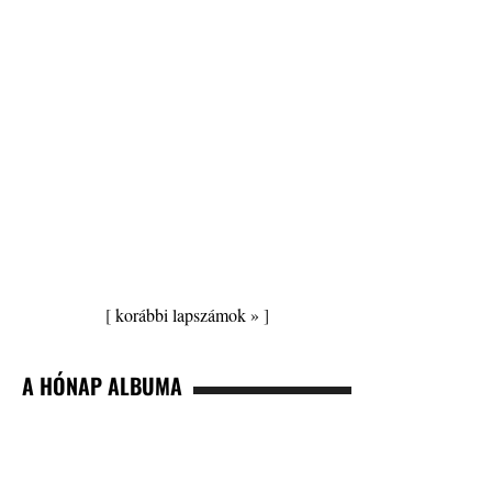
[
korábbi lapszámok »
]
A HÓNAP ALBUMA