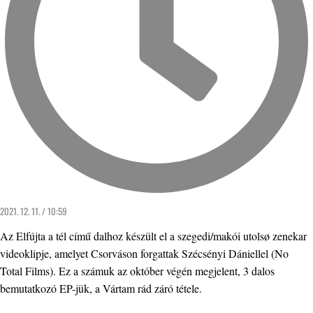
2021. 12. 11. / 10:59
Az Elfújta a tél című dalhoz készült el a szegedi/makói utolsø zenekar
videoklipje, amelyet Csorváson forgattak Szécsényi Dániellel (No
Total Films). Ez a számuk az október végén megjelent, 3 dalos
bemutatkozó EP-jük, a Vártam rád záró tétele.