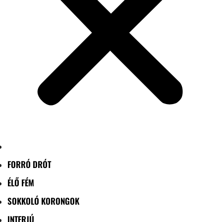
FORRÓ DRÓT
ÉLŐ FÉM
SOKKOLÓ KORONGOK
INTERJÚ