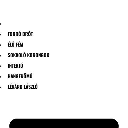
Skip
to
content
FORRÓ DRÓT
ÉLŐ FÉM
SOKKOLÓ KORONGOK
INTERJÚ
HANGERŐMŰ
LÉNÁRD LÁSZLÓ