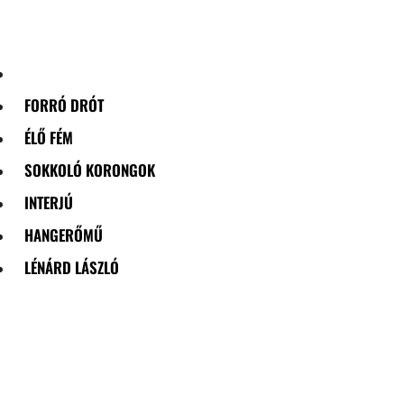
Skip
to
content
FORRÓ DRÓT
ÉLŐ FÉM
SOKKOLÓ KORONGOK
INTERJÚ
HANGERŐMŰ
LÉNÁRD LÁSZLÓ