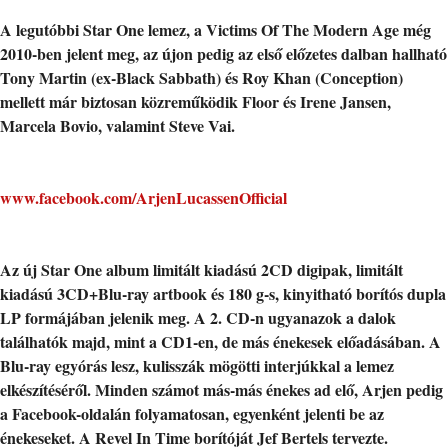
A legutóbbi Star One lemez, a Victims Of The Modern Age még
2010-ben jelent meg, az újon pedig az első előzetes dalban hallható
Tony Martin (ex-Black Sabbath) és Roy Khan (Conception)
mellett már biztosan közreműködik Floor és Irene Jansen,
Marcela Bovio, valamint Steve Vai.
www.facebook.com/ArjenLucassenOfficial
Az új Star One album limitált kiadású 2CD digipak, limitált
kiadású 3CD+Blu-ray artbook és 180 g-s, kinyitható borítós dupla
LP formájában jelenik meg. A 2. CD-n ugyanazok a dalok
találhatók majd, mint a CD1-en, de más énekesek előadásában. A
Blu-ray egyórás lesz, kulisszák mögötti interjúkkal a lemez
elkészítéséről. Minden számot más-más énekes ad elő, Arjen pedig
a Facebook-oldalán folyamatosan, egyenként jelenti be az
énekeseket. A Revel In Time borítóját Jef Bertels tervezte.