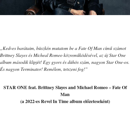
„
Kedves barátaim, büszkén mutatom be a Fate Of Man című számot
Brittney Slayes és Micheal Romeo közreműködésével, az új Star One
album második klipjét! Egy gyors és dühös szám, nagyon Star One-os.
És nagyon Terminator! Remélem, tetszeni fog!
”
STAR ONE feat. Brittney Slayes and Michael Romeo – Fate Of
Man
(a 2022-es Revel In Time album előzeteseként)