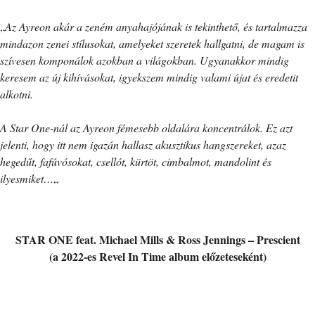
„
Az Ayreon akár a zeném anyahajójának is tekinthető, és tartalmazza
mindazon zenei stílusokat, amelyeket szeretek hallgatni, de magam is
szívesen komponálok azokban a világokban. Ugyanakkor mindig
keresem az új kihívásokat, igyekszem mindig valami újat és eredetit
alkotni.
A Star One-nál az Ayreon fémesebb oldalára koncentrálok. Ez azt
jelenti, hogy itt nem igazán hallasz akusztikus hangszereket, azaz
hegedűt, fafúvósokat, csellót, kürtöt, cimbalmot, mandolint és
ilyesmiket…
„
STAR ONE feat. Michael Mills & Ross Jennings – Prescient
(a 2022-es Revel In Time album előzeteseként)