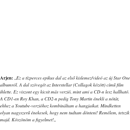
Arjen:
„
Ez a tízperces epikus dal az első kislemez/videó az új Star One
albumról. A dal szövegét az Interstellar (Csillagok között) című film
ihlette. Ez viszont egy kicsit más verzió, mint ami a CD-n lesz hallható.
A CD1-en Roy Khan, a CD2-n pedig Tony Martin énekli a nótát,
ehhez a Youtube-verzióhoz kombináltam a hangjaikat. Mindketten
olyan nagyszerű énekesek, hogy nem tudtam dönteni! Remélem, tetszik
majd. Köszönöm a figyelmet!
„