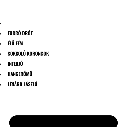
Skip
to
content
FORRÓ DRÓT
ÉLŐ FÉM
SOKKOLÓ KORONGOK
INTERJÚ
HANGERŐMŰ
LÉNÁRD LÁSZLÓ