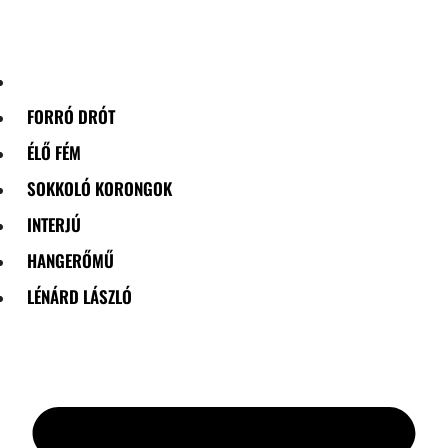
Skip
to
content
FORRÓ DRÓT
ÉLŐ FÉM
SOKKOLÓ KORONGOK
INTERJÚ
HANGERŐMŰ
LÉNÁRD LÁSZLÓ