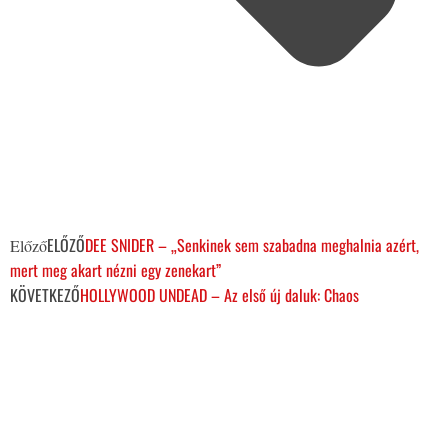
ELŐZŐ
DEE SNIDER – „Senkinek sem szabadna meghalnia azért,
Előző
mert meg akart nézni egy zenekart”
KÖVETKEZŐ
HOLLYWOOD UNDEAD – Az első új daluk: Chaos