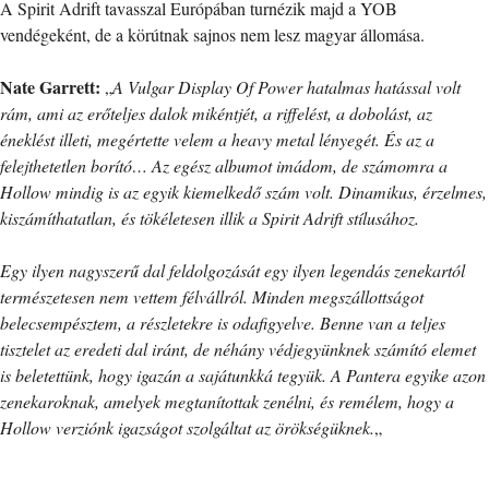
A Spirit Adrift tavasszal Európában turnézik majd a YOB
vendégeként, de a körútnak sajnos nem lesz magyar állomása.
Nate Garrett:
„
A Vulgar Display Of Power hatalmas hatással volt
rám, ami az erőteljes dalok mikéntjét, a riffelést, a dobolást, az
éneklést illeti, megértette velem a heavy metal lényegét. És az a
felejthetetlen borító… Az egész albumot imádom, de számomra a
Hollow mindig is az egyik kiemelkedő szám volt. Dinamikus, érzelmes,
kiszámíthatatlan, és tökéletesen illik a Spirit Adrift stílusához.
Egy ilyen nagyszerű dal feldolgozását egy ilyen legendás zenekartól
természetesen nem vettem félvállról. Minden megszállottságot
belecsempésztem, a részletekre is odafigyelve. Benne van a teljes
tisztelet az eredeti dal iránt, de néhány védjegyünknek számító elemet
is beletettünk, hogy igazán a sajátunkká tegyük. A Pantera egyike azon
zenekaroknak, amelyek megtanítottak zenélni, és remélem, hogy a
Hollow verziónk igazságot szolgáltat az örökségüknek.
„