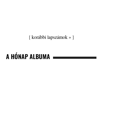
[
korábbi lapszámok »
]
A HÓNAP ALBUMA