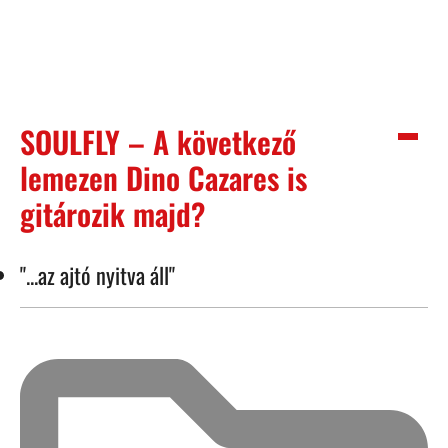
SOULFLY – A következő
lemezen Dino Cazares is
gitározik majd?
"...az ajtó nyitva áll"