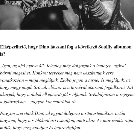
Elképzelhető, hogy Dino játszani fog a következő Soulfly albumon
is?
„
Igen, az ajtó nyitva áll. Jelenleg még dolgozunk a lemezen, szóval
bármi megeshet. Konkrét terveket még nem készítettünk erre
vonatkozóan – majd meglátjuk. Előbb jöjjön a turné, és meglátjuk, az
hogy megy majd. Szóval, először is a turnéval akarunk foglalkozni. Azt
akarjuk, hogy a dalok elképesztő jól szóljanak. Szétdolgozom a seggem
a gitározáson – nagyon koncentrálok rá.
Nagyon szeretnék Dinóval együtt dolgozni a ritmustémákon, aztán
hagyom, hogy a szólóknál azt csináljon, amit akar. Az már csakis rajta
múlik, hogy megvaduljon és improvizáljon.