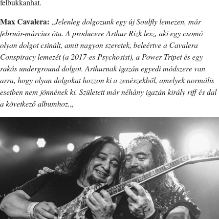
felbukkanhat.
Max Cavalera:
„
Jelenleg dolgozunk egy új Soulfly lemezen, már
február-március óta. A producere Arthur Rizk lesz, aki egy csomó
olyan dolgot csinált, amit nagyon szeretek, beleértve a Cavalera
Conspiracy lemezét (a 2017-es Psychosist), a Power Tripet és egy
rakás underground dolgot. Arthurnak igazán egyedi módszere van
arra, hogy olyan dolgokat hozzon ki a zenészekből, amelyek normális
esetben nem jönnének ki. Született már néhány igazán király riff és dal
a következő albumhoz.
„