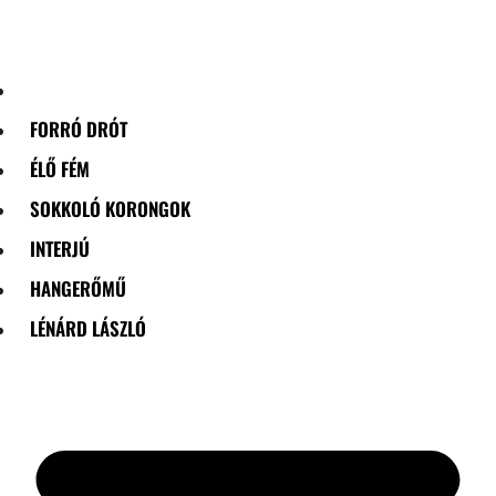
Skip
to
content
FORRÓ DRÓT
ÉLŐ FÉM
SOKKOLÓ KORONGOK
INTERJÚ
HANGERŐMŰ
LÉNÁRD LÁSZLÓ