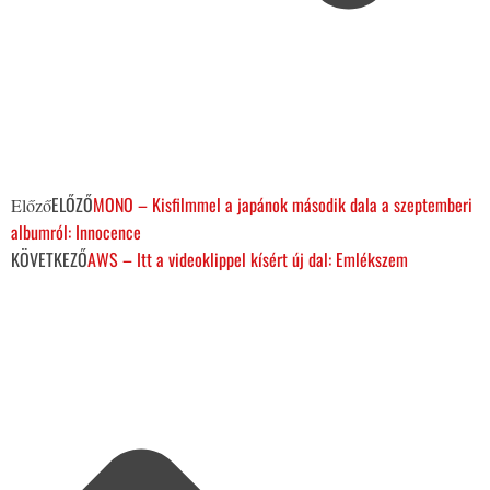
ELŐZŐ
MONO – Kisfilmmel a japánok második dala a szeptemberi
Előző
albumról: Innocence
KÖVETKEZŐ
AWS – Itt a videoklippel kísért új dal: Emlékszem