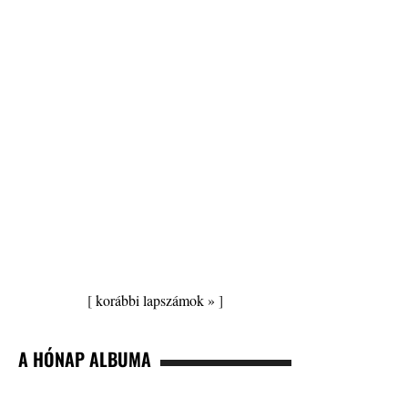
[
korábbi lapszámok »
]
A HÓNAP ALBUMA