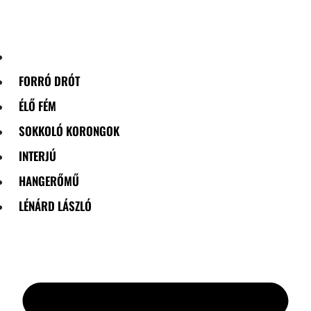
Skip
to
content
FORRÓ DRÓT
ÉLŐ FÉM
SOKKOLÓ KORONGOK
INTERJÚ
HANGERŐMŰ
LÉNÁRD LÁSZLÓ