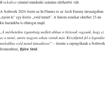
Kvicksilver
címmel mindenki számára elérhetővé vált.
A Soilwork 2024 őszén az In Flames és az Arch Enemy társaságában
„nyom le” egy közös „svéd turnét”. A három zenekar október 23-án
kis hazánkba is ellátogat majd.
„A mérhetetlen izgatottság mellett abban is biztosak vagyunk, hogy ez
az a turné, amire nagyon sokan vártak már. Készüljetek fel a legendás
melodikus svéd metal támadásra!”
– üzente a rajongóknak a Soilwork
frontembere,
Björn Strid
.