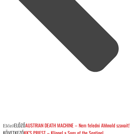
ELŐZŐ
AUSTRIAN DEATH MACHINE – Nem feledni Ahhnold szavait!
Előző
KÖVETKEZŐ
KK’S PRIEST – Klippel a Sons of the Sentinel