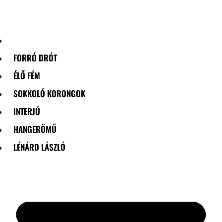
Skip
to
content
FORRÓ DRÓT
ÉLŐ FÉM
SOKKOLÓ KORONGOK
INTERJÚ
HANGERŐMŰ
LÉNÁRD LÁSZLÓ