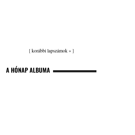
[
korábbi lapszámok »
]
A HÓNAP ALBUMA