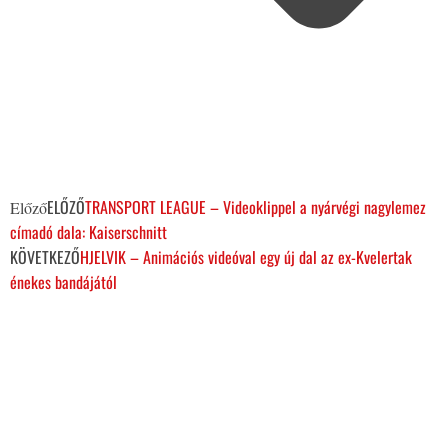
ELŐZŐ
TRANSPORT LEAGUE – Videoklippel a nyárvégi nagylemez
Előző
címadó dala: Kaiserschnitt
KÖVETKEZŐ
HJELVIK – Animációs videóval egy új dal az ex-Kvelertak
énekes bandájától