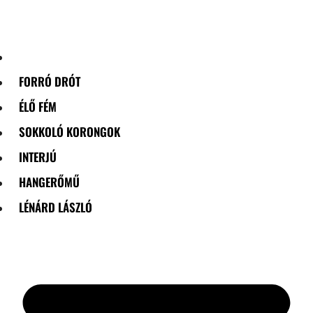
Skip
to
content
FORRÓ DRÓT
ÉLŐ FÉM
SOKKOLÓ KORONGOK
INTERJÚ
HANGERŐMŰ
LÉNÁRD LÁSZLÓ