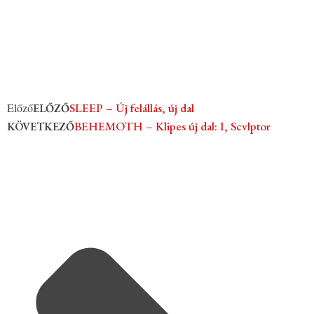
Előző
SLEEP – Új felállás, új dal
ELŐZŐ
BEHEMOTH – Klipes új dal: I, Scvlptor
KÖVETKEZŐ