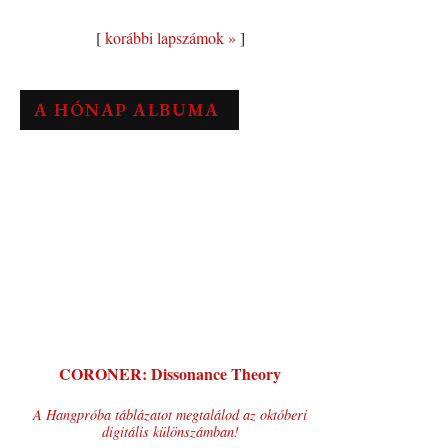
[
korábbi lapszámok »
]
A HÓNAP ALBUMA
CORONER: Dissonance Theory
A Hangpróba táblázatot megtalálod az októberi
digitális különszámban!