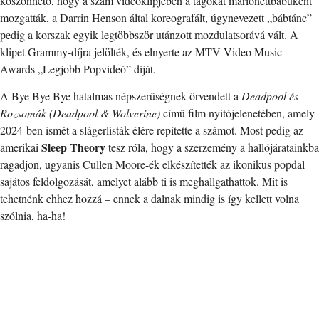
köszönhető, hogy a szám videóklipjében a tagokat marionettbábuként
mozgatták, a Darrin Henson által koreografált, úgynevezett „bábtánc”
pedig a korszak egyik legtöbbször utánzott mozdulatsorává vált. A
klipet Grammy-díjra jelölték, és elnyerte az MTV Video Music
Awards „Legjobb Popvideó” díját.
A Bye Bye Bye hatalmas népszerűségnek örvendett a
Deadpool és
Rozsomák (Deadpool & Wolverine)
című film nyitójelenetében, amely
2024-ben ismét a slágerlisták élére repítette a számot. Most pedig az
Sleep Theory
amerikai
tesz róla, hogy a szerzemény a hallójáratainkba
ragadjon, ugyanis Cullen Moore-ék elkészítették az ikonikus popdal
sajátos feldolgozását, amelyet alább ti is meghallgathattok. Mit is
tehetnénk ehhez hozzá – ennek a dalnak mindig is így kellett volna
szólnia, ha-ha!