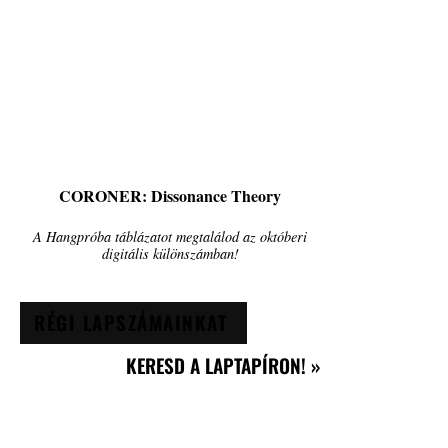
CORONER: Dissonance Theory
A Hangpróba táblázatot megtalálod az októberi
digitális különszámban!
RÉGI LAPSZÁMAINKAT
KERESD A LAPTAPÍRON! »