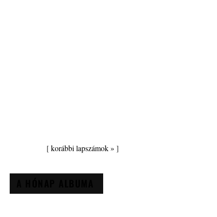
[
korábbi lapszámok »
]
A HÓNAP ALBUMA