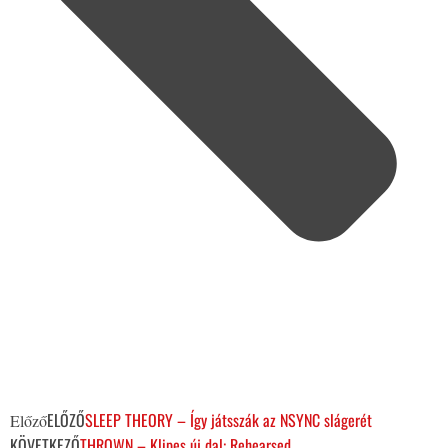
ELŐZŐ
SLEEP THEORY – Így játsszák az NSYNC slágerét
Előző
KÖVETKEZŐ
THROWN – Klipes új dal: Rehearsed