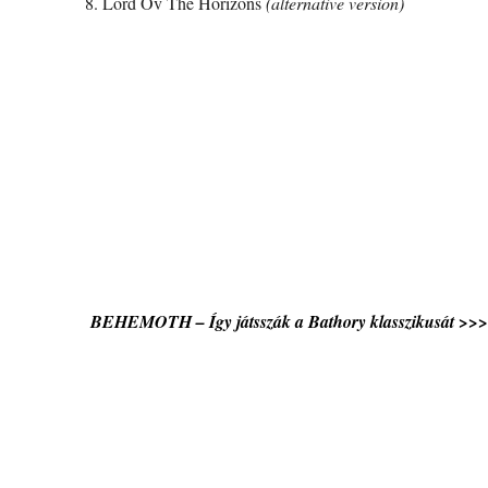
8. Lord Ov The Horizons
(alternative version)
BEHEMOTH – Így játsszák a Bathory klasszikusát >>>