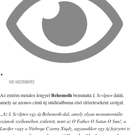
681 MEGTEKINTÉS
Behemoth
Az extrém metalos lengyel
bemutatta
I, Scvlptor
dalát,
amely az azonos című új stúdióalbuma első előzeteseként szolgál.
„Az I, Scvlptor egy új Behemoth-dal, amely olyan monumentális
számok szellemében született, mint az O Father O Satan O Sun!, a
Lucifer vagy a Nieboga Czarny Xiądz, ugyanakkor egy új fejezetet is