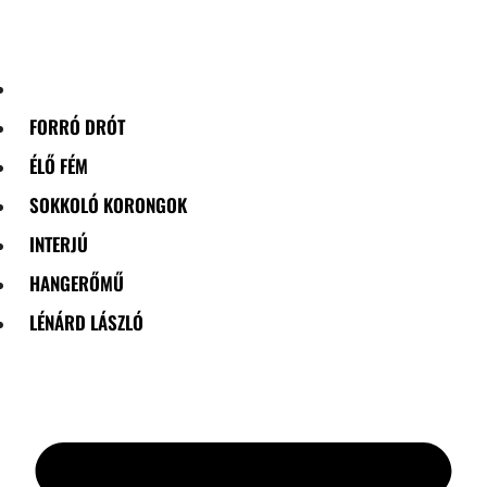
Skip
to
content
FORRÓ DRÓT
ÉLŐ FÉM
SOKKOLÓ KORONGOK
INTERJÚ
HANGERŐMŰ
LÉNÁRD LÁSZLÓ