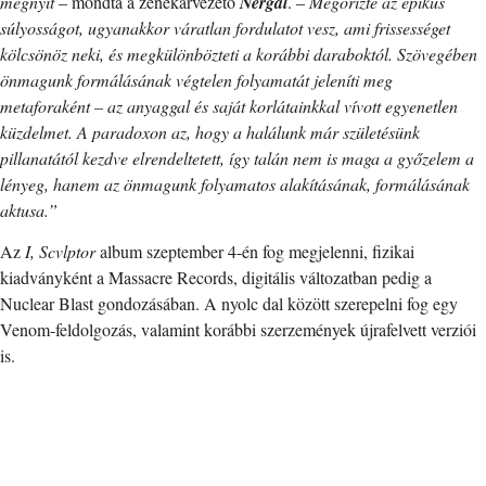
megnyit
– mondta a zenekarvezető
Nergal
. –
Megőrizte az epikus
súlyosságot, ugyanakkor váratlan fordulatot vesz, ami frissességet
kölcsönöz neki, és megkülönbözteti a korábbi daraboktól. Szövegében
önmagunk formálásának végtelen folyamatát jeleníti meg
metaforaként – az anyaggal és saját korlátainkkal vívott egyenetlen
küzdelmet. A paradoxon az, hogy a halálunk már születésünk
pillanatától kezdve elrendeltetett, így talán nem is maga a győzelem a
lényeg, hanem az önmagunk folyamatos alakításának, formálásának
aktusa.”
Az
I, Scvlptor
album szeptember 4-én fog megjelenni, fizikai
kiadványként a Massacre Records, digitális változatban pedig a
Nuclear Blast gondozásában. A nyolc dal között szerepelni fog egy
Venom-feldolgozás, valamint korábbi szerzemények újrafelvett verziói
is.