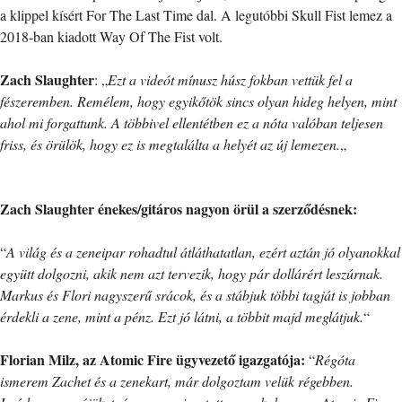
a klippel kísért For The Last Time dal. A legutóbbi Skull Fist lemez a
2018-ban kiadott Way Of The Fist volt.
Zach Slaughter
: „
Ezt a videót mínusz húsz fokban vettük fel a
fészeremben. Remélem, hogy egyikőtök sincs olyan hideg helyen, mint
ahol mi forgattunk. A többivel ellentétben ez a nóta valóban teljesen
friss, és örülök, hogy ez is megtalálta a helyét az új lemezen.
„
Zach Slaughter énekes/gitáros nagyon örül a szerződésnek:
“
A világ és a zeneipar rohadtul átláthatatlan, ezért aztán jó olyanokkal
együtt dolgozni, akik nem azt tervezik, hogy pár dollárért leszúrnak.
Markus és Flori nagyszerű srácok, és a stábjuk többi tagját is jobban
érdekli a zene, mint a pénz. Ezt jó látni, a többit majd meglátjuk.
“
Florian Milz, az Atomic Fire ügyvezető igazgatója:
“
Régóta
ismerem Zachet és a zenekart, már dolgoztam velük régebben.