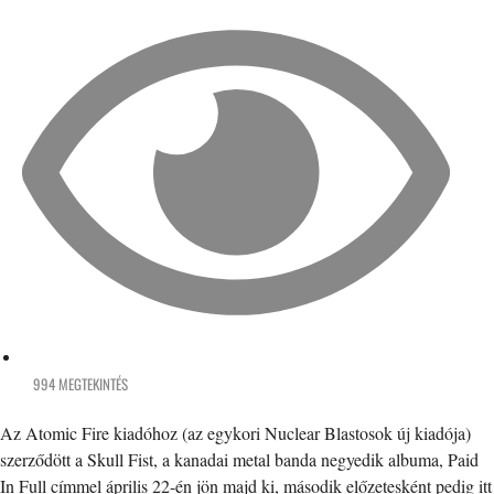
994 MEGTEKINTÉS
Az Atomic Fire kiadóhoz (az egykori Nuclear Blastosok új kiadója)
szerződött a Skull Fist, a kanadai metal banda negyedik albuma, Paid
In Full címmel április 22-én jön majd ki, második előzetesként pedig itt