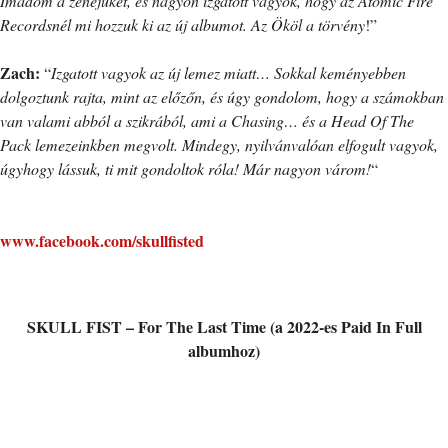
Imádom a zenéjüket, és nagyon izgatott vagyok, hogy az Atomic Fire
Recordsnél mi hozzuk ki az új albumot. Az Ököl a törvény
!”
Zach:
“
Izgatott vagyok az új lemez miatt… Sokkal keményebben
dolgoztunk rajta, mint az előzőn, és úgy gondolom, hogy a számokban
van valami abból a szikrából, ami a Chasing… és a Head Of The
Pack lemezeinkben megvolt. Mindegy, nyilvánvalóan elfogult vagyok,
úgyhogy lássuk, ti mit gondoltok róla! Már nagyon várom!
“
www.facebook.com/skullfisted
SKULL FIST – For The Last Time (a 2022-es Paid In Full
albumhoz)