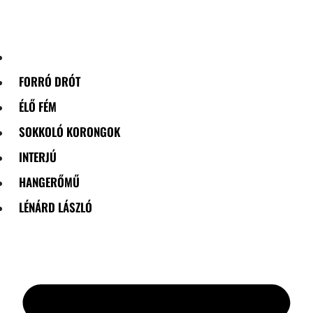
Skip
to
content
FORRÓ DRÓT
ÉLŐ FÉM
SOKKOLÓ KORONGOK
INTERJÚ
HANGERŐMŰ
LÉNÁRD LÁSZLÓ