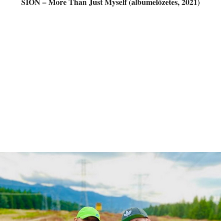
SION – More Than Just Myself (albumelőzetes, 2021)