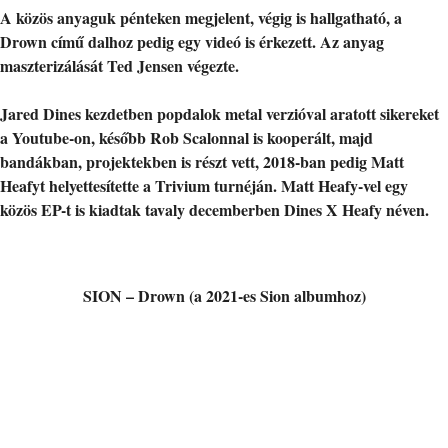
A közös anyaguk pénteken megjelent, végig is hallgatható, a
Drown című dalhoz pedig egy videó is érkezett. Az anyag
maszterizálását Ted Jensen végezte.
Jared Dines kezdetben popdalok metal verzióval aratott sikereket
a Youtube-on, később Rob Scalonnal is kooperált, majd
bandákban, projektekben is részt vett, 2018-ban pedig Matt
Heafyt helyettesítette a Trivium turnéján. Matt Heafy-vel egy
közös EP-t is kiadtak tavaly decemberben Dines X Heafy néven.
SION – Drown (a 2021-es Sion albumhoz)