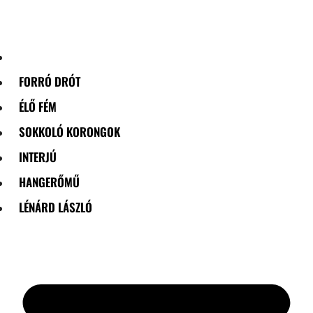
Skip
to
content
FORRÓ DRÓT
ÉLŐ FÉM
SOKKOLÓ KORONGOK
INTERJÚ
HANGERŐMŰ
LÉNÁRD LÁSZLÓ