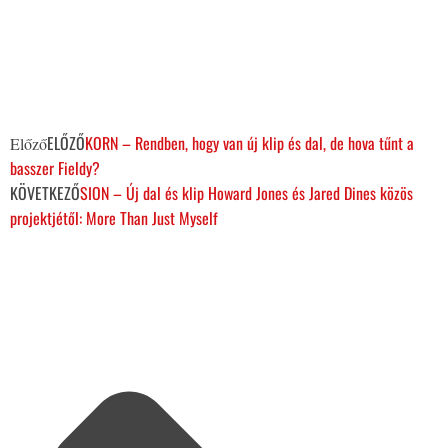
ELŐZŐ
KORN – Rendben, hogy van új klip és dal, de hova tűnt a
Előző
basszer Fieldy?
KÖVETKEZŐ
SION – Új dal és klip Howard Jones és Jared Dines közös
projektjétől: More Than Just Myself