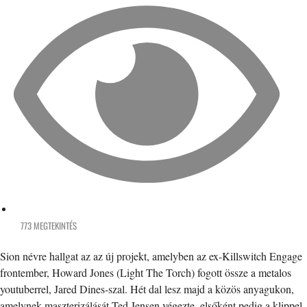
773 MEGTEKINTÉS
Sion névre hallgat az az új projekt, amelyben az ex-Killswitch Engage
frontember, Howard Jones (Light The Torch) fogott össze a metalos
youtuberrel, Jared Dines-szal. Hét dal lesz majd a közös anyagukon,
amelynek maszterizálását Ted Jensen végezte, elsőként pedig a klippel