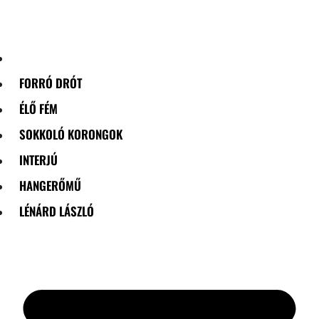
Skip
to
content
FORRÓ DRÓT
ÉLŐ FÉM
SOKKOLÓ KORONGOK
INTERJÚ
HANGERŐMŰ
LÉNÁRD LÁSZLÓ