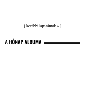
[
korábbi lapszámok »
]
A HÓNAP ALBUMA