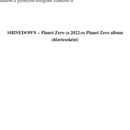
hanem a gyönyörű bolygónk számára is
.”
SHINEDOWN – Planet Zero (a 2022-es Planet Zero album
előzeteseként)