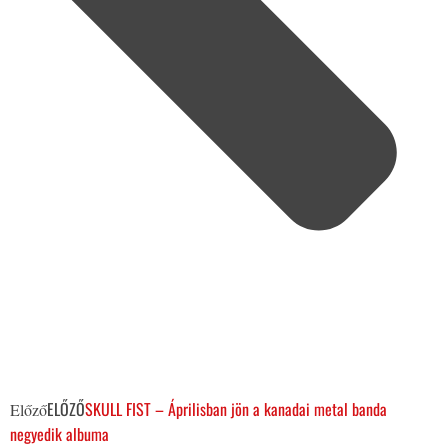
ELŐZŐ
SKULL FIST – Áprilisban jön a kanadai metal banda
Előző
negyedik albuma