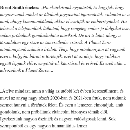
Brent Smith énekes:
„
Ha elzárkózunk egymástól, és hagyjuk, hogy
megosszanak minket az általunk fogyasztott információk, valamint az a
mód, ahogy kommunikálunk, akkor elveszítjük az emberségünket. Ha
felnézel a telefonodból, láthatod, hogy rengeteg ember jó dolgokat tesz,
sokan próbálnak gondoskodni a másikról. De azt is látni, ahogy a
társadalom egy része az ismeretlenbe csúszik. A Planet Zero
mindannyiunk számára íródott. Tény, hogy mindannyian itt vagyunk
ezen a bolygón, bármi is történjék, ezért itt az ideje, hogy valóban
együtt lépjünk előre, empátiával, kitartással és erővel. És ezek után…
üdvözölünk a Planet Zerón.
„
„Átélve mindazt, amin a világ az utóbbi két évben keresztülment, és
mivel az anyag nagy részét 2020-ban és 2021-ben írtuk, nem tudtunk
szemet hunyni a történtek felett. És ezen a lemezen elmondjuk, amit
gondolunk, nem próbáltunk eltáncolni bizonyos témák elől.
Igyekeztünk nagyon őszinték és nagyon valóságosak lenni. Sok
szempontból ez egy nagyon humanitárius lemez.