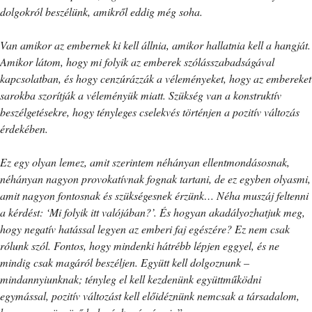
dolgokról beszélünk, amikről eddig még soha.
Van amikor az embernek ki kell állnia, amikor hallatnia kell a hangját.
Amikor látom, hogy mi folyik az emberek szólásszabadságával
kapcsolatban, és hogy cenzúrázzák a véleményeket, hogy az embereket
sarokba szorítják a véleményük miatt. Szükség van a konstruktív
beszélgetésekre, hogy tényleges cselekvés történjen a pozitív változás
érdekében.
Ez egy olyan lemez, amit szerintem néhányan ellentmondásosnak,
néhányan nagyon provokatívnak fognak tartani, de ez egyben olyasmi,
amit nagyon fontosnak és szükségesnek érzünk… Néha muszáj feltenni
a kérdést: ‘Mi folyik itt valójában?’. És hogyan akadályozhatjuk meg,
hogy negatív hatással legyen az emberi faj egészére? Ez nem csak
rólunk szól. Fontos, hogy mindenki hátrébb lépjen eggyel, és ne
mindig csak magáról beszéljen. Együtt kell dolgoznunk –
mindannyiunknak; tényleg el kell kezdenünk együttműködni
egymással, pozitív változást kell előidéznünk nemcsak a társadalom,