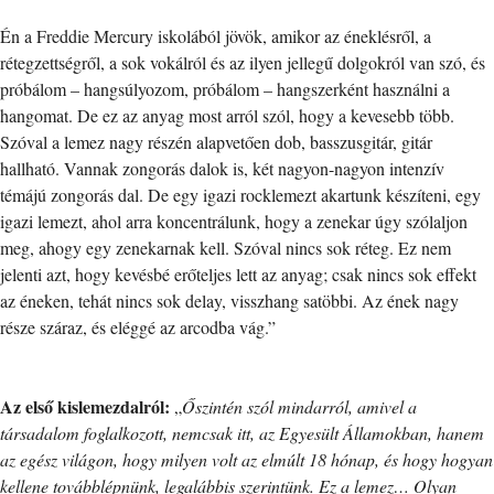
Én a Freddie Mercury iskolából jövök, amikor az éneklésről, a
rétegzettségről, a sok vokálról és az ilyen jellegű dolgokról van szó, és
próbálom – hangsúlyozom, próbálom – hangszerként használni a
hangomat. De ez az anyag most arról szól, hogy a kevesebb több.
Szóval a lemez nagy részén alapvetően dob, basszusgitár, gitár
hallható. Vannak zongorás dalok is, két nagyon-nagyon intenzív
témájú zongorás dal. De egy igazi rocklemezt akartunk készíteni, egy
igazi lemezt, ahol arra koncentrálunk, hogy a zenekar úgy szólaljon
meg, ahogy egy zenekarnak kell. Szóval nincs sok réteg. Ez nem
jelenti azt, hogy kevésbé erőteljes lett az anyag; csak nincs sok effekt
az éneken, tehát nincs sok delay, visszhang satöbbi. Az ének nagy
része száraz, és eléggé az arcodba vág.”
Az első kislemezdalról:
„
Őszintén szól mindarról, amivel a
társadalom foglalkozott, nemcsak itt, az Egyesült Államokban, hanem
az egész világon, hogy milyen volt az elmúlt 18 hónap, és hogy hogyan
kellene továbblépnünk, legalábbis szerintünk. Ez a lemez… Olyan