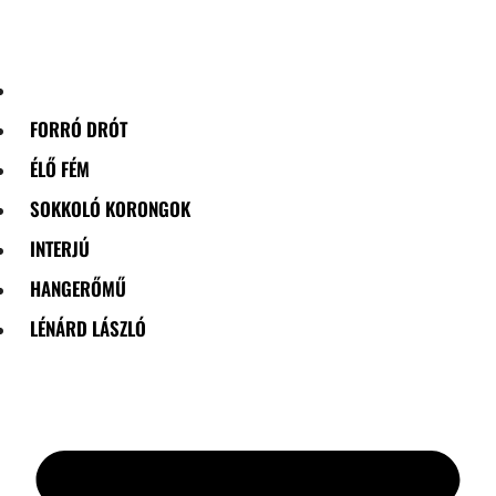
Skip
to
content
FORRÓ DRÓT
ÉLŐ FÉM
SOKKOLÓ KORONGOK
INTERJÚ
HANGERŐMŰ
LÉNÁRD LÁSZLÓ