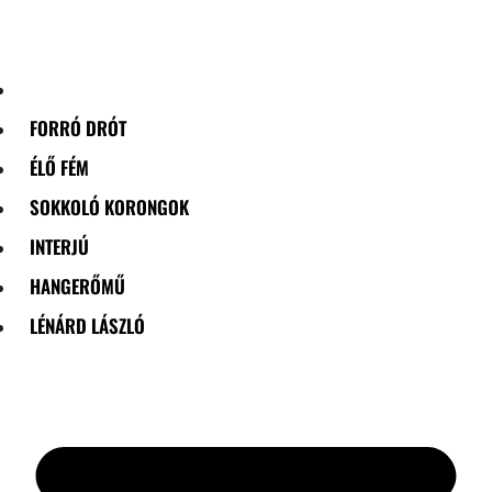
Skip
to
content
FORRÓ DRÓT
ÉLŐ FÉM
SOKKOLÓ KORONGOK
INTERJÚ
HANGERŐMŰ
LÉNÁRD LÁSZLÓ