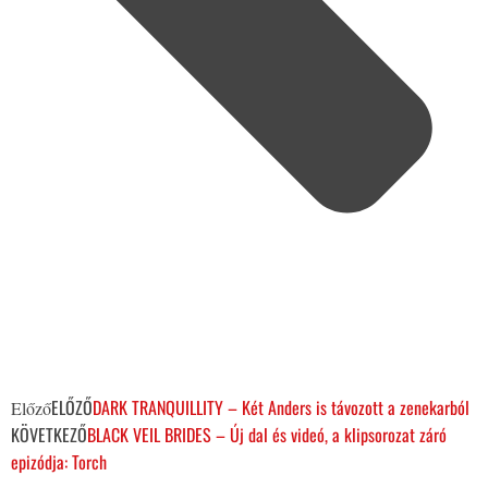
ELŐZŐ
DARK TRANQUILLITY – Két Anders is távozott a zenekarból
Előző
KÖVETKEZŐ
BLACK VEIL BRIDES – Új dal és videó, a klipsorozat záró
epizódja: Torch