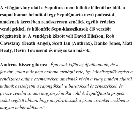
A világjárvány alatt a Sepultura nem töltötte tétlenül az időt, a
csapat hamar beindított egy SepulQuarta nevű podcastot,
amelynek keretében rendszeresen zenéltek együtt érdekes
vendégekkel, és különféle Sepu-klasszikusok élő verzióit
rögzítették is. A vendégek között volt David Ellefson, Rob
Cavestany (Death Angel), Scott Ian (Anthrax), Danko Jones, Matt
Heafy, Devin Townsend és még sokan mások.
Andreas Kisser gitáros:
„
Épp csak kijött az új albumunk, de a
járvány miatt már nem tudtunk turnézni vele, így hát elkezdtük ezeket a
rendszeres online eseményeket, amelynek révén a világ minden tájáról
tudtunk beszélgetni a rajongókkal, a barátokkal és zenészekkel, és
persze zenélni is, ami nagyon jó móka volt! A SepulQuarta projekt
sokat segített abban, hogy megőrizhessük a józan eszünket ezekben a
nagyon nehéz időkben.
”