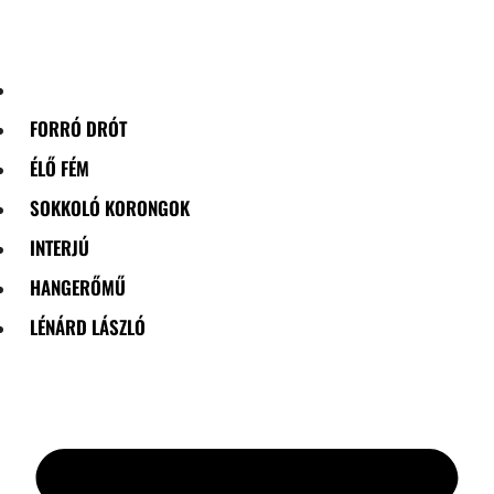
Skip
to
content
FORRÓ DRÓT
ÉLŐ FÉM
SOKKOLÓ KORONGOK
INTERJÚ
HANGERŐMŰ
LÉNÁRD LÁSZLÓ