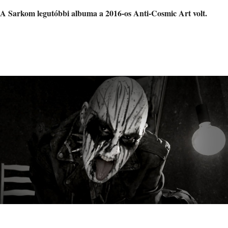
A Sarkom legutóbbi albuma a 2016-os Anti​-​Cosmic Art volt.