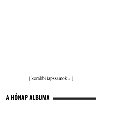
[
korábbi lapszámok »
]
A HÓNAP ALBUMA