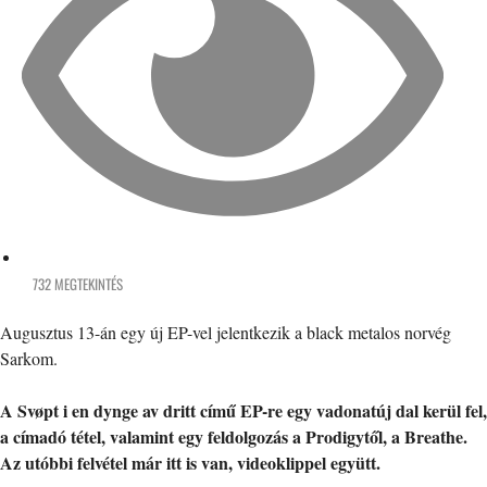
732 MEGTEKINTÉS
Augusztus 13-án egy új EP-vel jelentkezik a black metalos norvég
Sarkom.
A Svøpt i en dynge av dritt című EP-re egy vadonatúj dal kerül fel,
a címadó tétel, valamint egy feldolgozás a Prodigytől, a Breathe.
Az utóbbi felvétel már itt is van, videoklippel együtt.