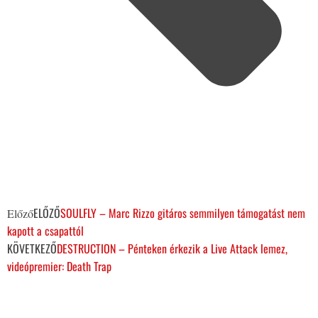
ELŐZŐ
SOULFLY – Marc Rizzo gitáros semmilyen támogatást nem
Előző
kapott a csapattól
KÖVETKEZŐ
DESTRUCTION – Pénteken érkezik a Live Attack lemez,
videópremier: Death Trap