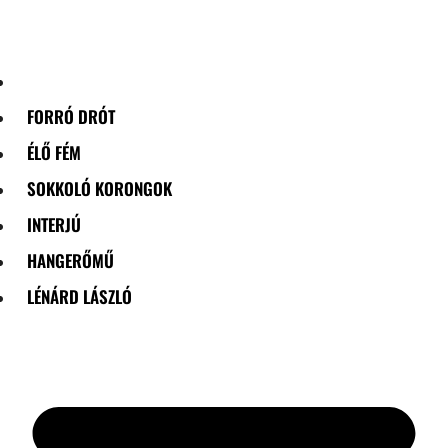
Skip
to
content
FORRÓ DRÓT
ÉLŐ FÉM
SOKKOLÓ KORONGOK
INTERJÚ
HANGERŐMŰ
LÉNÁRD LÁSZLÓ