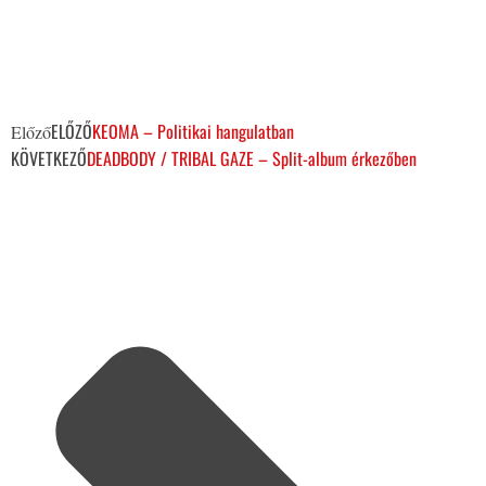
ELŐZŐ
KEOMA – Politikai hangulatban
Előző
KÖVETKEZŐ
DEADBODY / TRIBAL GAZE – Split-album érkezőben