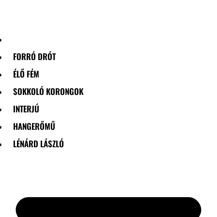
Skip
to
content
FORRÓ DRÓT
ÉLŐ FÉM
SOKKOLÓ KORONGOK
INTERJÚ
HANGERŐMŰ
LÉNÁRD LÁSZLÓ