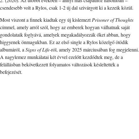
2.
(2020). Az utóbbi években – annyi más csapathoz hasonlóan –
csendesebb volt a Rylos, csak 1-2 új dal szivárgott ki a kezeik közül.
Most viszont a finnek kiadtak egy új kislemezt
Prisoner of Thoughts
címmel, amely arról szól, hogy az emberek hogyan válhatnak saját
gondolataik foglyává, amelyek megakadályozzák őket abban, hogy
higgyenek önmagukban. Ez az első single a Rylos közelgő ötödik
albumáról, a
Signs of Life
-ról, amely 2025 márciusában fog megjelenni.
A nagylemez munkálatai két évvel ezelőtt kezdődtek meg, de a
felállásban bekövetkezett folyamatos változások késleltették a
befejezését.