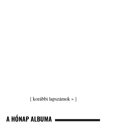
[
korábbi lapszámok »
]
A HÓNAP ALBUMA