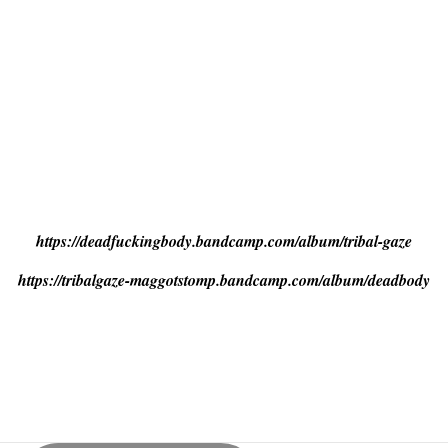
https://deadfuckingbody.bandcamp.com/album/tribal-gaze
https://tribalgaze-maggotstomp.bandcamp.com/album/deadbody