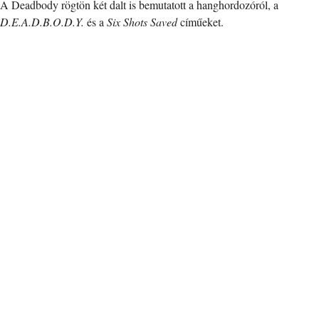
A Deadbody rögtön két dalt is bemutatott a hanghordozóról, a
D.E.A.D.B.O.D.Y.
és a
Six Shots Saved
címűeket.