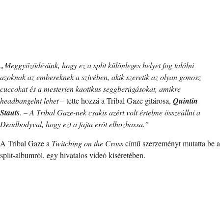
„Meggyőződésünk, hogy ez a split különleges helyet fog találni
azoknak az embereknek a szívében, akik szeretik az olyan gonosz
cuccokat és a mesterien kaotikus seggberúgásokat, amikre
headbangelni lehet
– tette hozzá a Tribal Gaze gitárosa,
Quintin
Stauts
. –
A Tribal Gaze-nek csakis azért volt értelme összeállni a
Deadbodyval, hogy ezt a fajta erőt elhozhassa.”
A Tribal Gaze a
Twitching on the Cross
című szerzeményt mutatta be a
split-albumról, egy hivatalos videó kíséretében.