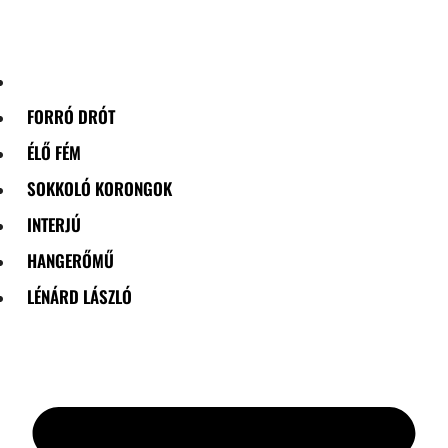
Skip
to
content
FORRÓ DRÓT
ÉLŐ FÉM
SOKKOLÓ KORONGOK
INTERJÚ
HANGERŐMŰ
LÉNÁRD LÁSZLÓ