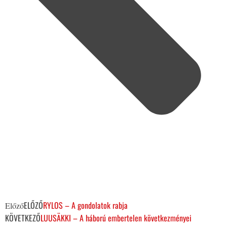
ELŐZŐ
RYLOS – A gondolatok rabja
Előző
KÖVETKEZŐ
LUUSÄKKI – A háború embertelen következményei