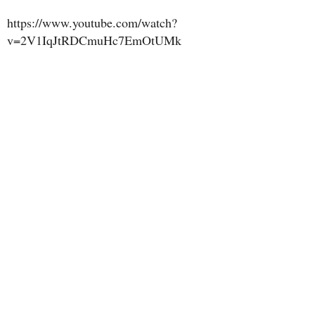
https://www.youtube.com/watch?
v=2V1IqJtRDCmuHc7EmOtUMk