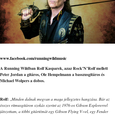
www.facebook.com/runningwildmusic
A Running Wildban Rolf Kasparek, azaz Rock’N’Rolf mellett
Peter Jordan a gitáros, Ole Hempelmann a basszusgitáros és
Michael Wolpers a dobos.
Rolf:
„
Minden dalnak megvan a maga jellegzetes hangzása. Bár az
összes ritmusgitáron szokás szerint az 1976-os Gibson Explorerrel
játszottam, a többi gitártémát egy Gibson Flying V-vel, egy Fender