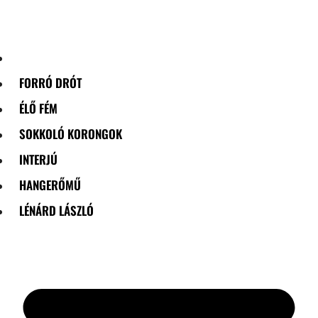
Skip
to
content
FORRÓ DRÓT
ÉLŐ FÉM
SOKKOLÓ KORONGOK
INTERJÚ
HANGERŐMŰ
LÉNÁRD LÁSZLÓ