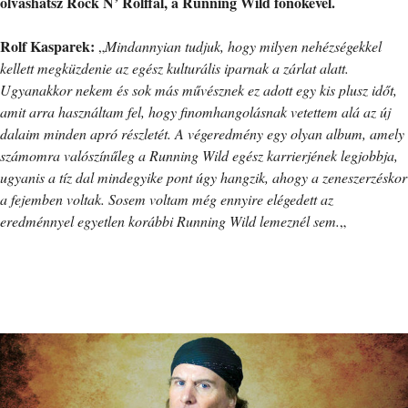
olvashatsz Rock N’ Rolffal, a Running Wild főnökével.
Rolf Kasparek:
„
Mindannyian tudjuk, hogy milyen nehézségekkel
kellett megküzdenie az egész kulturális iparnak a zárlat alatt.
Ugyanakkor nekem és sok más művésznek ez adott egy kis plusz időt,
amit arra használtam fel, hogy finomhangolásnak vetettem alá az új
dalaim minden apró részletét. A végeredmény egy olyan album, amely
számomra valószínűleg a Running Wild egész karrierjének legjobbja,
ugyanis a tíz dal mindegyike pont úgy hangzik, ahogy a zeneszerzéskor
a fejemben voltak. Sosem voltam még ennyire elégedett az
eredménnyel egyetlen korábbi Running Wild lemeznél sem.
„