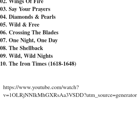
02. Wings Of Fire
03. Say Your Prayers
04. Diamonds & Pearls
05. Wild & Free
06. Crossing The Blades
07. One Night, One Day
08. The Shellback
09. Wild, Wild Nights
10. The Iron Times (1618-1648)
https://www.youtube.com/watch?
v=1OLRjNNIkMhGXRsAa3VSDD?utm_source=generator