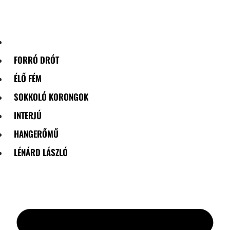
Skip
to
content
FORRÓ DRÓT
ÉLŐ FÉM
SOKKOLÓ KORONGOK
INTERJÚ
HANGERŐMŰ
LÉNÁRD LÁSZLÓ