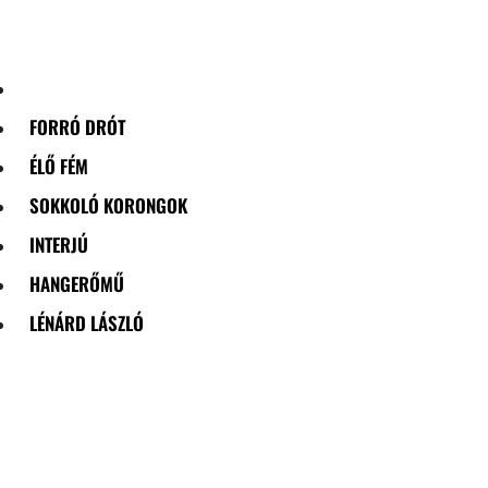
Skip
to
content
FORRÓ DRÓT
ÉLŐ FÉM
SOKKOLÓ KORONGOK
INTERJÚ
HANGERŐMŰ
LÉNÁRD LÁSZLÓ