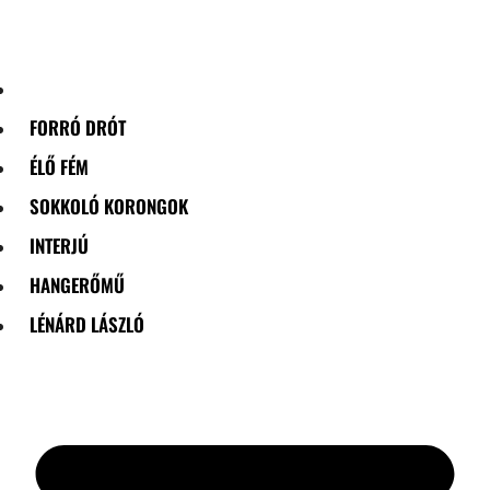
Skip
to
content
FORRÓ DRÓT
ÉLŐ FÉM
SOKKOLÓ KORONGOK
INTERJÚ
HANGERŐMŰ
LÉNÁRD LÁSZLÓ