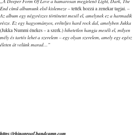
„A Deeper Form Of Love a hamarosan megjelenő Light, Dark, The
End című albumunk első kislemeze
– tették hozzá a zenekar tagjai. –
Az album egy négyrészes történetet mesél el, amelynek ez a harmadik
része. Ez egy hagyományos, erőteljes hard rock dal, amelyben Jukka
(Jukka Nummi énekes – a szerk.)
hihetetlen hangja meséli el, milyen
mély és tartós lehet a szerelem – egy olyan szerelem, amely egy egész
életen át velünk marad…”
https://rhinoproof.bandcamp.com