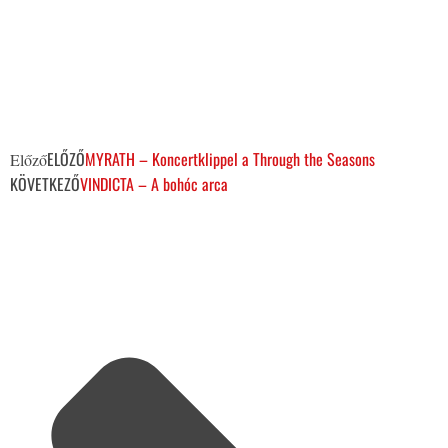
ELŐZŐ
MYRATH – Koncertklippel a Through the Seasons
Előző
KÖVETKEZŐ
VINDICTA – A bohóc arca