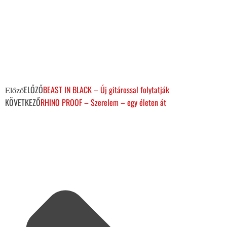
ELŐZŐ
BEAST IN BLACK – Új gitárossal folytatják
Előző
KÖVETKEZŐ
RHINO PROOF – Szerelem – egy életen át