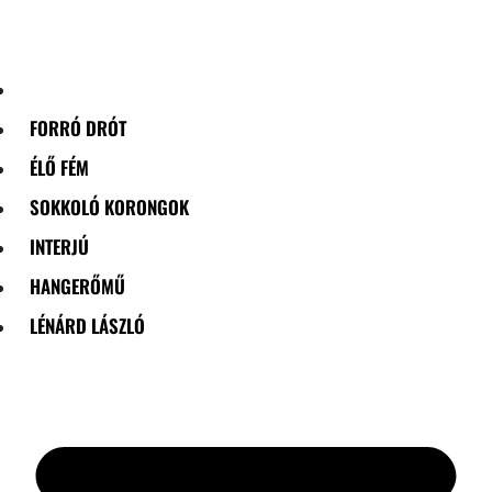
Skip
to
content
FORRÓ DRÓT
ÉLŐ FÉM
SOKKOLÓ KORONGOK
INTERJÚ
HANGERŐMŰ
LÉNÁRD LÁSZLÓ