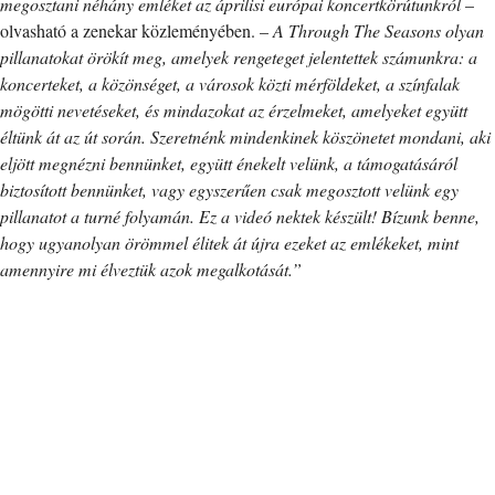
megosztani néhány emléket az áprilisi európai koncertkörútunkról
–
olvasható a zenekar közleményében. –
A Through The Seasons olyan
pillanatokat örökít meg, amelyek rengeteget jelentettek számunkra: a
koncerteket, a közönséget, a városok közti mérföldeket, a színfalak
mögötti nevetéseket, és mindazokat az érzelmeket, amelyeket együtt
éltünk át az út során. Szeretnénk mindenkinek köszönetet mondani, aki
eljött megnézni bennünket, együtt énekelt velünk, a támogatásáról
biztosított bennünket, vagy egyszerűen csak megosztott velünk egy
pillanatot a turné folyamán. Ez a videó nektek készült! Bízunk benne,
hogy ugyanolyan örömmel élitek át újra ezeket az emlékeket, mint
amennyire mi élveztük azok megalkotását.”