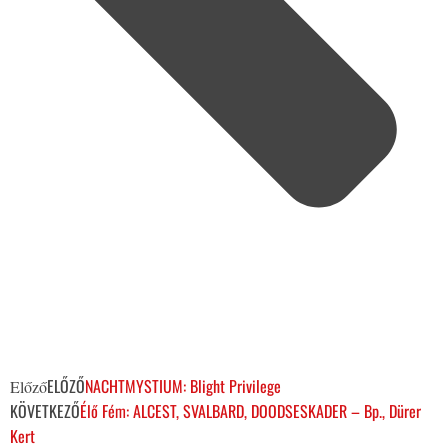
ELŐZŐ
NACHTMYSTIUM: Blight Privilege
Előző
KÖVETKEZŐ
Élő Fém: ALCEST, SVALBARD, DOODSESKADER – Bp., Dürer
Kert