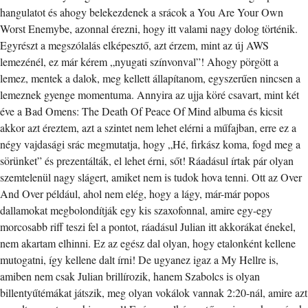
hangulatot és ahogy belekezdenek a srácok a You Are Your Own
Worst Enemybe, azonnal érezni, hogy itt valami nagy dolog történik.
Egyrészt a megszólalás elképesztő, azt érzem, mint az új AWS
lemezénél, ez már kérem „nyugati színvonval”! Ahogy pörgött a
lemez, mentek a dalok, meg kellett állapítanom, egyszerűen nincsen a
lemeznek gyenge momentuma. Annyira az ujja köré csavart, mint két
éve a Bad Omens: The Death Of Peace Of Mind albuma és kicsit
akkor azt éreztem, azt a szintet nem lehet elérni a műfajban, erre ez a
négy vajdasági srác megmutatja, hogy „Hé, firkász koma, fogd meg a
sörünket” és prezentálták, el lehet érni, sőt! Ráadásul írtak pár olyan
szemtelenül nagy slágert, amiket nem is tudok hova tenni. Ott az Over
And Over például, ahol nem elég, hogy a lágy, már-már popos
dallamokat megbolondítják egy kis szaxofonnal, amire egy-egy
morcosabb riff teszi fel a pontot, ráadásul Julian itt akkorákat énekel,
nem akartam elhinni. Ez az egész dal olyan, hogy etalonként kellene
mutogatni, így kellene dalt írni! De ugyanez igaz a My Hellre is,
amiben nem csak Julian brillírozik, hanem Szabolcs is olyan
billentyűtémákat játszik, meg olyan vokálok vannak 2:20-nál, amire azt