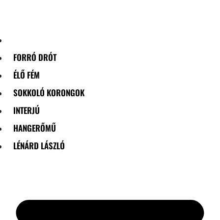
Skip
to
content
FORRÓ DRÓT
ÉLŐ FÉM
SOKKOLÓ KORONGOK
INTERJÚ
HANGERŐMŰ
LÉNÁRD LÁSZLÓ