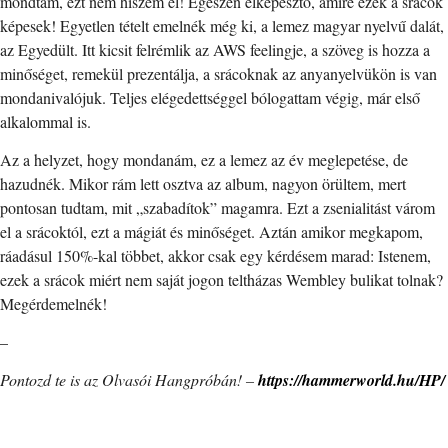
mondtam, ezt nem hiszem el! Egészen elképesztő, amire ezek a srácok
képesek! Egyetlen tételt emelnék még ki, a lemez magyar nyelvű dalát,
az Egyedült. Itt kicsit felrémlik az AWS feelingje, a szöveg is hozza a
minőséget, remekül prezentálja, a srácoknak az anyanyelvükön is van
mondanivalójuk. Teljes elégedettséggel bólogattam végig, már első
alkalommal is.
Az a helyzet, hogy mondanám, ez a lemez az év meglepetése, de
hazudnék. Mikor rám lett osztva az album, nagyon örültem, mert
pontosan tudtam, mit „szabadítok” magamra. Ezt a zsenialitást várom
el a srácoktól, ezt a mágiát és minőséget. Aztán amikor megkapom,
ráadásul 150%-kal többet, akkor csak egy kérdésem marad: Istenem,
ezek a srácok miért nem saját jogon teltházas Wembley bulikat tolnak?
Megérdemelnék!
–
Pontozd te is az Olvasói Hangpróbán! –
https://hammerworld.hu/HP/