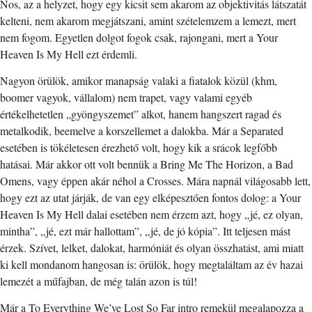
Nos, az a helyzet, hogy egy kicsit sem akarom az objektivitás látszatát
kelteni, nem akarom megjátszani, amint szételemzem a lemezt, mert
nem fogom. Egyetlen dolgot fogok csak, rajongani, mert a Your
Heaven Is My Hell ezt érdemli.
Nagyon örülök, amikor manapság valaki a fiatalok közül (khm,
boomer vagyok, vállalom) nem trapet, vagy valami egyéb
értékelhetetlen „gyöngyszemet” alkot, hanem hangszert ragad és
metalkodik, beemelve a korszellemet a dalokba. Már a Separated
esetében is tökéletesen érezhető volt, hogy kik a srácok legfőbb
hatásai. Már akkor ott volt bennük a Bring Me The Horizon, a Bad
Omens, vagy éppen akár néhol a Crosses. Mára napnál világosabb lett,
hogy ezt az utat járják, de van egy elképesztően fontos dolog: a Your
Heaven Is My Hell dalai esetében nem érzem azt, hogy „jé, ez olyan,
mintha”, „jé, ezt már hallottam”, „jé, de jó kópia”. Itt teljesen mást
érzek. Szívet, lelket, dalokat, harmóniát és olyan összhatást, ami miatt
ki kell mondanom hangosan is: örülök, hogy megtaláltam az év hazai
lemezét a műfajban, de még talán azon is túl!
Már a To Everything We’ve Lost So Far intro remekül megalapozza a