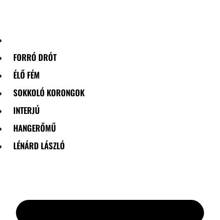
Skip
to
content
FORRÓ DRÓT
ÉLŐ FÉM
SOKKOLÓ KORONGOK
INTERJÚ
HANGERŐMŰ
LÉNÁRD LÁSZLÓ