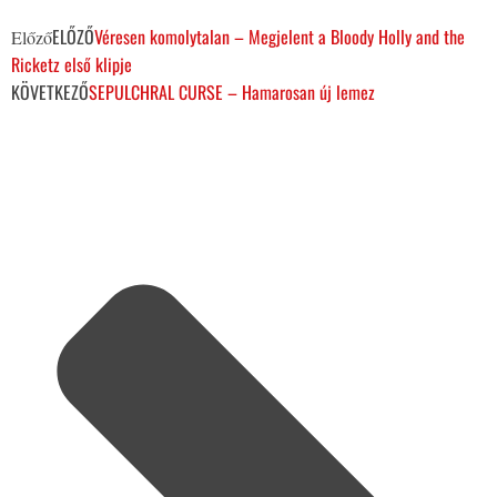
ELŐZŐ
Véresen komolytalan – Megjelent a Bloody Holly and the
Előző
Ricketz első klipje
KÖVETKEZŐ
SEPULCHRAL CURSE – Hamarosan új lemez