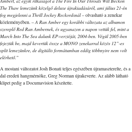
Ambert, az egyik ritkaságot a The Fire In Our Throats Will Beckon
The Thaw lemezünk közelgő deluxe újrakiadásáról, ami július 21-én
fog megjelenni a Thrill Jockey Reckordsnál
– olvasható a zenekar
közleményében. –
A Ran Amber egy korábbi változata az albumon
szereplő Red Ran Ambernek, és ugyanazon a napon vettük fel, mint a
March Into The Sea dalunk EP-verzióját, 2004-ben. Végül 2005-ben
fejeztük be, majd kevertük össze a MONO zenekarral közös 12”-es
split lemezünkre, de digitális formátumban eddig többnyire nem volt
elérhető.”
A mostani változatot Josh Bonati teljes egészében újramaszterelte, és a
dal eredeti hangmérnöke, Greg Norman újrakeverte. Az alább látható
klipet pedig a Documavision készítette.