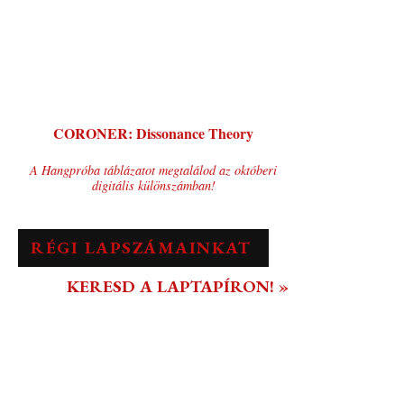
CORONER: Dissonance Theory
A Hangpróba táblázatot megtalálod az októberi
digitális különszámban!
RÉGI LAPSZÁMAINKAT
KERESD A LAPTAPÍRON! »