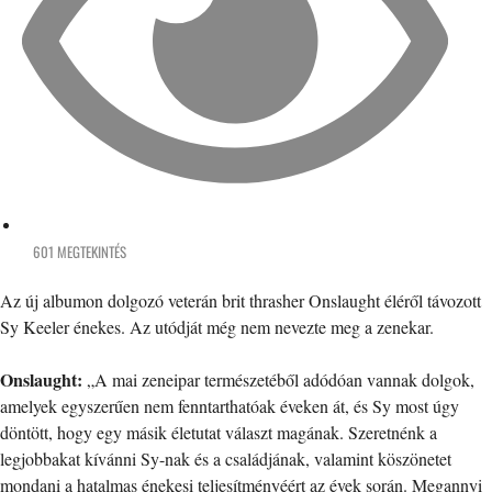
601 MEGTEKINTÉS
Az új albumon dolgozó veterán brit thrasher Onslaught éléről távozott
Sy Keeler énekes. Az utódját még nem nevezte meg a zenekar.
Onslaught:
„A mai zeneipar természetéből adódóan vannak dolgok,
amelyek egyszerűen nem fenntarthatóak éveken át, és Sy most úgy
döntött, hogy egy másik életutat választ magának. Szeretnénk a
legjobbakat kívánni Sy-nak és a családjának, valamint köszönetet
mondani a hatalmas énekesi teljesítményéért az évek során. Megannyi