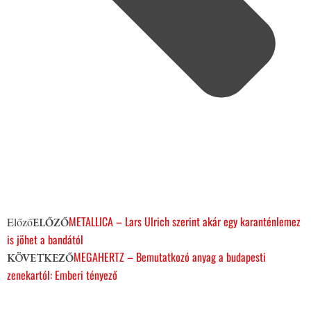
METALLICA – Lars Ulrich szerint akár egy karanténlemez
Előző
ELŐZŐ
is jöhet a bandától
MEGAHERTZ – Bemutatkozó anyag a budapesti
KÖVETKEZŐ
zenekartól: Emberi tényező