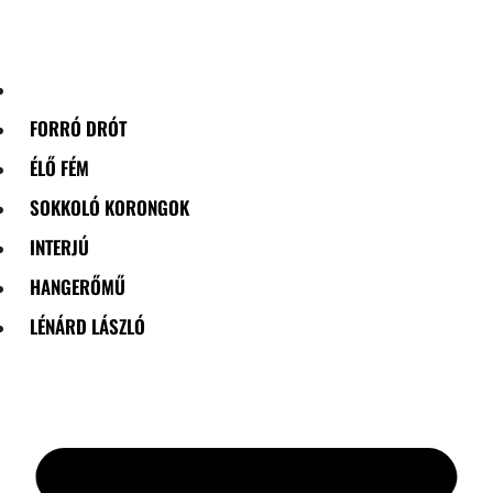
Skip
to
content
FORRÓ DRÓT
ÉLŐ FÉM
SOKKOLÓ KORONGOK
INTERJÚ
HANGERŐMŰ
LÉNÁRD LÁSZLÓ