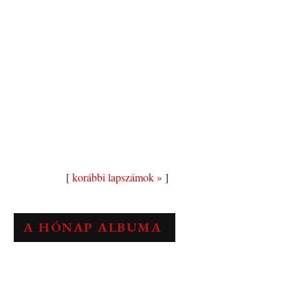
[
korábbi lapszámok »
]
A HÓNAP ALBUMA