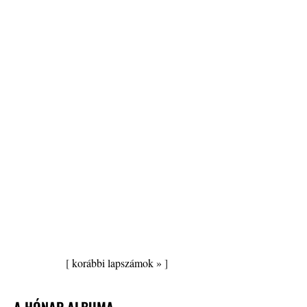
[
korábbi lapszámok »
]
A HÓNAP ALBUMA