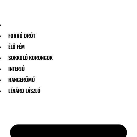
Skip
to
content
FORRÓ DRÓT
ÉLŐ FÉM
SOKKOLÓ KORONGOK
INTERJÚ
HANGERŐMŰ
LÉNÁRD LÁSZLÓ