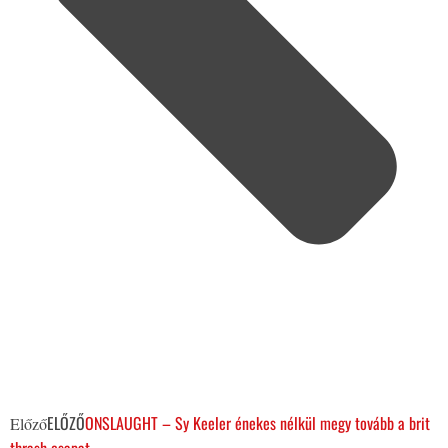
ELŐZŐ
ONSLAUGHT – Sy Keeler énekes nélkül megy tovább a brit
Előző
thrash csapat