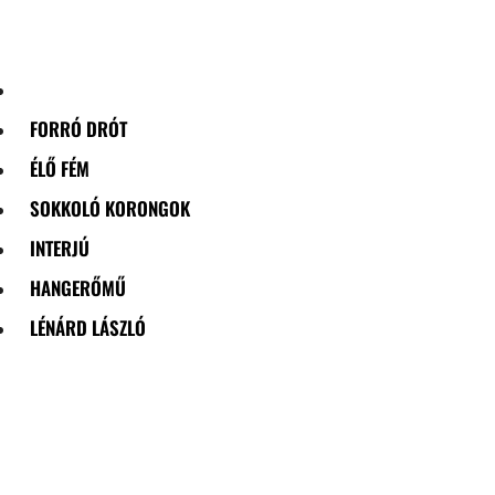
Skip
to
content
FORRÓ DRÓT
ÉLŐ FÉM
SOKKOLÓ KORONGOK
INTERJÚ
HANGERŐMŰ
LÉNÁRD LÁSZLÓ