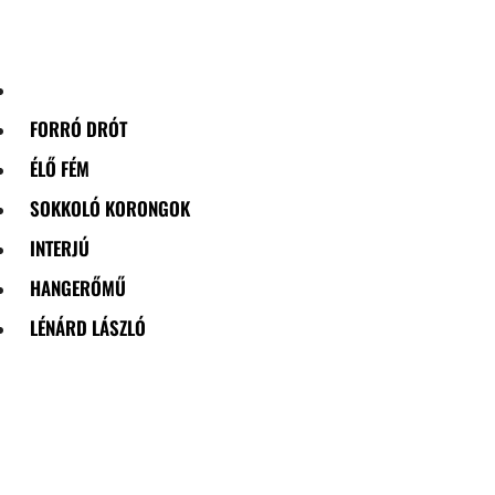
Skip
to
content
FORRÓ DRÓT
ÉLŐ FÉM
SOKKOLÓ KORONGOK
INTERJÚ
HANGERŐMŰ
LÉNÁRD LÁSZLÓ