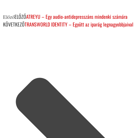
ELŐZŐ
ATREYU – Egy audio-antidepresszáns mindenki számára
Előző
KÖVETKEZŐ
TRANSWORLD IDENTITY – Együtt az iparág legnagyobbjaival