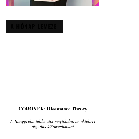
A HÓNAP LEMEZE
CORONER: Dissonance Theory
A Hangpróba táblázatot megtalálod az októberi
digitális különszámban!