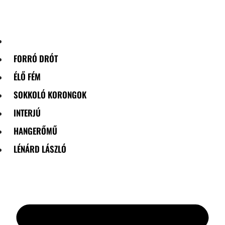
Skip
to
content
FORRÓ DRÓT
ÉLŐ FÉM
SOKKOLÓ KORONGOK
INTERJÚ
HANGERŐMŰ
LÉNÁRD LÁSZLÓ