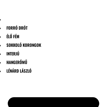
Skip
to
content
FORRÓ DRÓT
ÉLŐ FÉM
SOKKOLÓ KORONGOK
INTERJÚ
HANGERŐMŰ
LÉNÁRD LÁSZLÓ