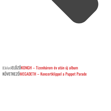
ELŐZŐ
KONGH – Tizenhárom év után új album
Előző
KÖVETKEZŐ
MEGADETH – Koncertklippel a Puppet Parade