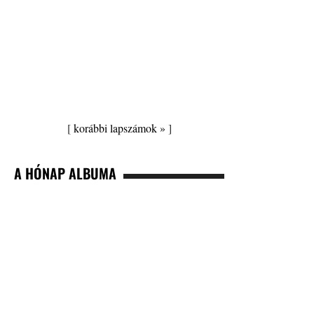
[
korábbi lapszámok »
]
A HÓNAP ALBUMA