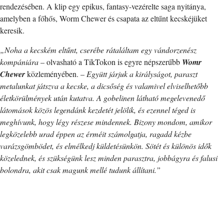
rendezésében. A klip egy epikus, fantasy-vezérelte saga nyitánya,
amelyben a főhős, Worm Chewer és csapata az eltűnt kecskéjüket
keresik.
„Noha a kecském eltűnt, cserébe rátaláltam egy vándorzenész
kompániára
– olvasható a TikTokon is egyre népszerűbb
Womr
Chewer
közleményében. –
Együtt járjuk a királyságot, paraszt
metalunkat játszva a kecske, a dicsőség és valamivel elviselhetőbb
életkörülmények után kutatva. A gobelinen látható megelevenedő
látomások közös legendánk kezdetét jelölik, és ezennel téged is
meghívunk, hogy légy részese mindennek. Bizony mondom, amikor
legközelebb urad éppen az érméit számolgatja, ragadd kézbe
varázsgömbödet, és elmélkedj küldetésünkön. Sötét és különös idők
közelednek, és szükségünk lesz minden parasztra, jobbágyra és falusi
bolondra, akit csak magunk mellé tudunk állítani.”