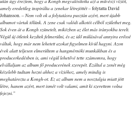
után úgy éreztem, hogy a Kongh megvalósította azt a művészi víziót,
amely eredetileg inspirálta a zenekar létrejöttét
– folytatta David
Johansson. –
Nem volt ok a folytatásra pusztán azért, mert újabb
albumot vártak tőlünk. A zene csak valódi alkotói célból születhet meg.
Sok éven át a Kongh szünetelt, miközben az élet más irányokba terelt.
Végül új ötletek kezdtek felmerülni, és az idő múlásával annyira erőssé
váltak, hogy már nem lehetett azokat figyelmen kívül hagyni. Azon
évek alatt teljesen elmerültem a hangmérnöki munkákban és a
producerkedésben is, ami végül lehetővé tette számomra, hogy
elvállaljam az album fő producerének szerepét. Ezáltal a zenét még
közelebb tudtam hozni ahhoz a vízióhoz, amely mindig is
meghatározta a Kongh-ot. Ez az album nem a nosztalgia miatt jött
létre, hanem azért, mert ismét volt valami, amit ki szerettem volna
fejezni.”