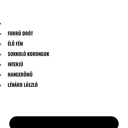
Skip
to
content
FORRÓ DRÓT
ÉLŐ FÉM
SOKKOLÓ KORONGOK
INTERJÚ
HANGERŐMŰ
LÉNÁRD LÁSZLÓ