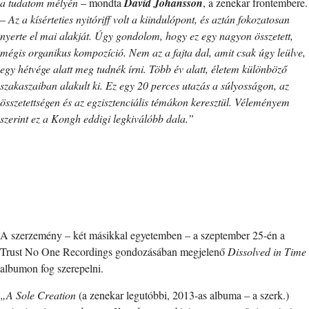
a tudatom mélyén
– mondta
David Johansson
, a zenekar frontembere.
–
Az a kísérteties nyitóriff volt a kiindulópont, és aztán fokozatosan
nyerte el mai alakját. Úgy gondolom, hogy ez egy nagyon összetett,
mégis organikus kompozíció. Nem az a fajta dal, amit csak úgy leülve,
egy hétvége alatt meg tudnék írni. Több év alatt, életem különböző
szakaszaiban alakult ki. Ez egy 20 perces utazás a súlyosságon, az
összetettségen és az egzisztenciális témákon keresztül. Véleményem
szerint ez a Kongh eddigi legkiválóbb dala.”
A szerzemény – két másikkal egyetemben – a szeptember 25-én a
Trust No One Recordings gondozásában megjelenő
Dissolved in Time
albumon fog szerepelni.
„A Sole Creation
(a zenekar legutóbbi, 2013-as albuma – a szerk.)