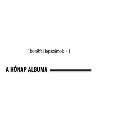
[
korábbi lapszámok »
]
A HÓNAP ALBUMA