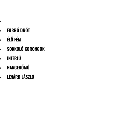
Skip
to
content
FORRÓ DRÓT
ÉLŐ FÉM
SOKKOLÓ KORONGOK
INTERJÚ
HANGERŐMŰ
LÉNÁRD LÁSZLÓ