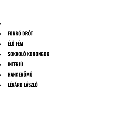
Skip
to
content
FORRÓ DRÓT
ÉLŐ FÉM
SOKKOLÓ KORONGOK
INTERJÚ
HANGERŐMŰ
LÉNÁRD LÁSZLÓ