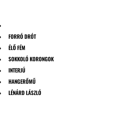
Skip
to
content
FORRÓ DRÓT
ÉLŐ FÉM
SOKKOLÓ KORONGOK
INTERJÚ
HANGERŐMŰ
LÉNÁRD LÁSZLÓ