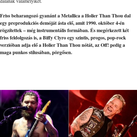
dalának valamelyikét.
Friss beharangozó gyanánt a Metallica a Holier Than Thou dal
egy preprodukciós demóját ásta elő, amit 1990. október 4-én
rögzítettek – még instrumentális formában. És megérkezett két
friss feldolgozás is, a Biffy Clyro egy szintis, progos, pop-rock
verzióban adja elő a Holier Than Thou nótát, az Off! pedig a
maga punkos stílusában, pörgősen.