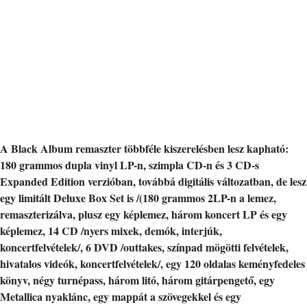
A Black Album remaszter többféle kiszerelésben lesz kapható:
180 grammos dupla vinyl LP-n, szimpla CD-n és 3 CD-s
Expanded Edition verzióban, továbbá digitális változatban, de lesz
egy limitált Deluxe Box Set is /(180 grammos 2LP-n a lemez,
remaszterizálva, plusz egy képlemez, három koncert LP és egy
képlemez, 14 CD /nyers mixek, demók, interjúk,
koncertfelvételek/, 6 DVD /outtakes, színpad mögötti felvételek,
hivatalos videók, koncertfelvételek/, egy 120 oldalas keményfedeles
könyv, négy turnépass, három litó, három gitárpengető, egy
Metallica nyaklánc, egy mappát a szövegekkel és egy