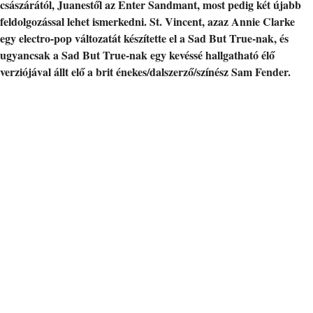
császárától, Juanestől az Enter Sandmant, most pedig két újabb
feldolgozással lehet ismerkedni. St. Vincent, azaz Annie Clarke
egy electro-pop változatát készítette el a Sad But True-nak, és
ugyancsak a Sad But True-nak egy kevéssé hallgatható élő
verziójával állt elő a brit énekes/dalszerző/színész Sam Fender.