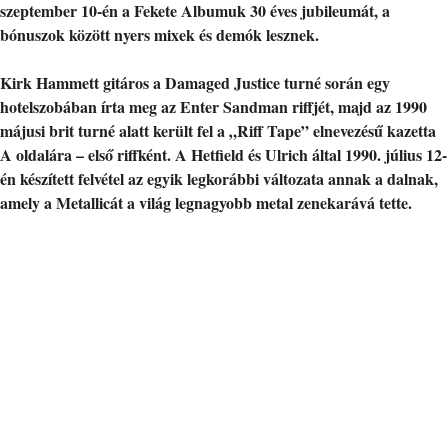
szeptember 10-én a Fekete Albumuk 30 éves jubileumát, a
bónuszok között nyers mixek és demók lesznek.
Kirk Hammett gitáros a Damaged Justice turné során egy
hotelszobában írta meg az Enter Sandman riffjét, majd az 1990
májusi brit turné alatt került fel a „Riff Tape” elnevezésű kazetta
A oldalára – első riffként. A Hetfield és Ulrich által 1990. július 12-
én készített felvétel az egyik legkorábbi változata annak a dalnak,
amely a Metallicát a világ legnagyobb metal zenekarává tette.