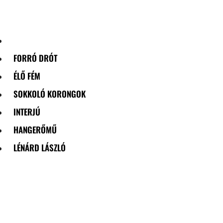
Skip
to
content
FORRÓ DRÓT
ÉLŐ FÉM
SOKKOLÓ KORONGOK
INTERJÚ
HANGERŐMŰ
LÉNÁRD LÁSZLÓ